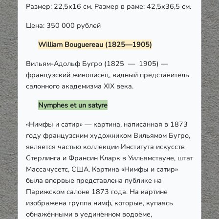
Размер: 22,5х16 см. Размер в раме: 42,5х36,5 см.
Цена: 350 000 рублей
William Bouguereau (1825—1905)
Вильям-Адольф Бугро (1825 — 1905) —
французский живописец, видный представитель
салонного академизма XIX века.
Nymphes et un satyre
«Нимфы и сатир» — картина, написанная в 1873
году французским художником Вильямом Бугро,
является частью коллекции Института искусств
Стерлинга и Франсин Кларк в Уильямстауне, штат
Массачусетс, США. Картина «Нимфы и сатир»
была впервые представлена публике на
Парижском салоне 1873 года. На картине
изображена группа нимф, которые, купаясь
обнажёнными в уединённом водоёме,