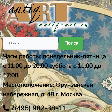
Поиск
Часы работы: понедельник-пятница
с 11:00 до 20:00 суббота с 11:00 до
17:00
Местоположение: Фрунзенская
набережная, д. 48 г. Москва
7(495) 982-38-11