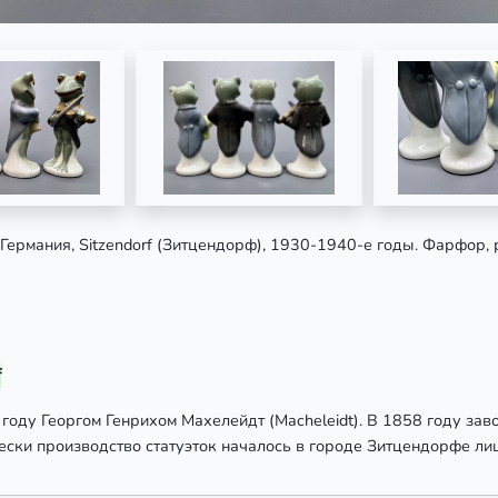
. Германия, Sitzendorf (Зитцендорф), 1930-1940-е годы. Фарфор, 
f
оду Георгом Генрихом Махелейдт (Macheleidt). В 1858 году зав
ески производство статуэток началось в городе Зитцендорфе ли