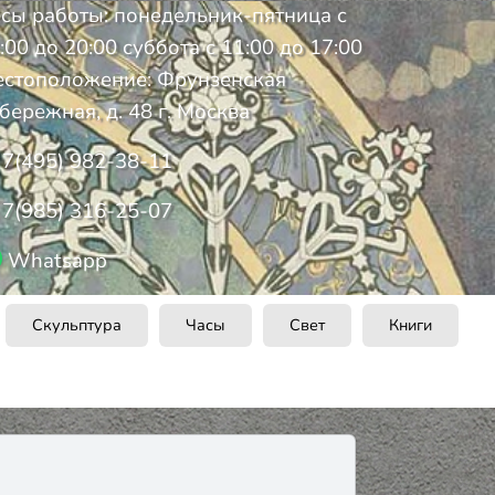
сы работы: понедельник-пятница с
:00 до 20:00 суббота с 11:00 до 17:00
стоположение: Фрунзенская
бережная, д. 48 г. Москва
7(495) 982-38-11
7(985) 316-25-07
Whatsapp
Скульптура
Часы
Свет
Книги