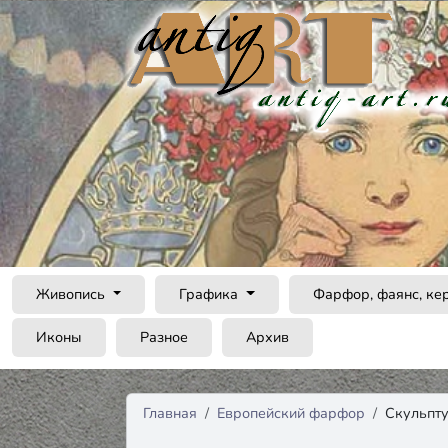
Живопись
Графика
Фарфор, фаянс, ке
Иконы
Разное
Архив
Главная
Европейский фарфор
Скульпту