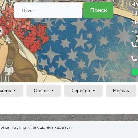
Ча
Поиск
11
Ме
на
рамик
Стекло
Серебро
Мебель
рная группа «Лягушачий квартет»