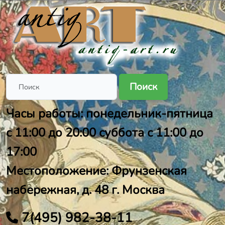
Поиск
Часы работы: понедельник-пятница
с 11:00 до 20:00 суббота с 11:00 до
17:00
Местоположение: Фрунзенская
набережная, д. 48 г. Москва
7(495) 982-38-11