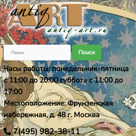
Поиск
Часы работы: понедельник-пятница
с 11:00 до 20:00 суббота с 11:00 до
17:00
Местоположение: Фрунзенская
набережная, д. 48 г. Москва
7(495) 982-38-11