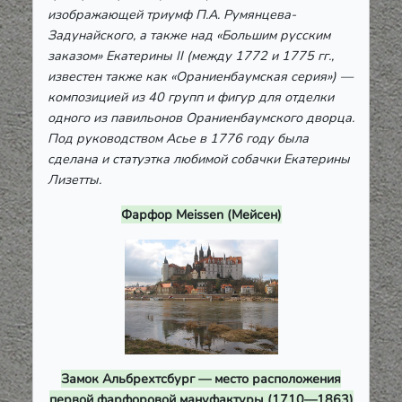
изображающей триумф П.А. Румянцева-
Задунайского, а также над «Большим русским
заказом» Екатерины II (между 1772 и 1775 гг.,
известен также как «Ораниенбаумская серия») —
композицией из 40 групп и фигур для отделки
одного из павильонов Ораниенбаумского дворца.
Под руководством Асье в 1776 году была
сделана и статуэтка любимой собачки Екатерины
Лизетты.
Фарфор Meissen (Мейсен)
Замок Альбрехтсбург — место расположения
первой фарфоровой мануфактуры (1710—1863)