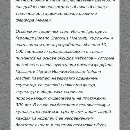
личности были в числе последователей Беттера, и
каждый из них внес огромный личный вклад в
техническое и художественное развитие
фарфора Meissen.
Особняком среди них стоят Иоганн Грегориус
Герольдт (Johann Gregorius Hoeroldt), художник и
знаток химии цвета, разработавший около 10
000 светящихся превращающихся в стекло
пигментов на основе оксидов металлов – которые
по сей день используются при росписи фарфора
Meissen, и Иоганн Иоахим Кендлер (Johann
Joachim Kaendler), невероятно одаренный
скульптор, создавший множество фигур,
скульптур и обеденных сервизов,
продолжающих существовать на протяжении
300 лет. В основном благодаря техническому и
художественному мастерству этих двоих людей
каждая из моделей с ее несравненным
богатством цвета и динамичности может быть