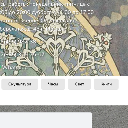
сы работы: понедельник-пятница с
:00 до 20:00 суббота с 11:00 до 17:00
стоположение: Фрунзенская
бережная, д. 48 г. Москва
7(495) 982-38-11
7(985) 316-25-07
Whatsapp
Скульптура
Часы
Свет
Книги