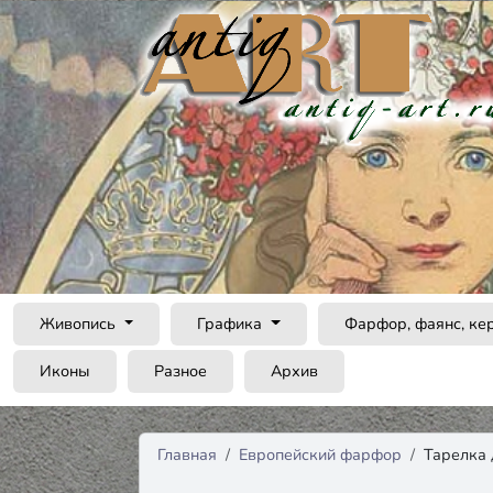
Живопись
Графика
Фарфор, фаянс, ке
Иконы
Разное
Архив
Главная
Европейский фарфор
Тарелка 