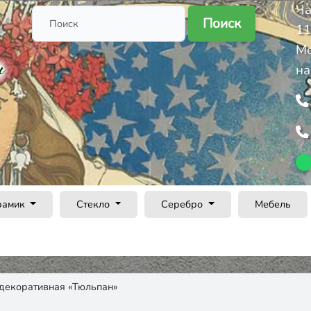
Ча
Поиск
11
Ме
на
рамик
Стекло
Серебро
Мебель
декоративная «Тюльпан»