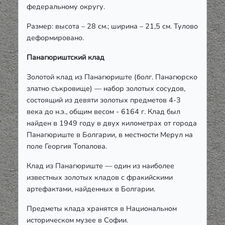
федеральному округу.
Размер: высота – 28 см.; ширина – 21,5 см. Тулово
деформировано.
Панагюриштский клад
Золотой клад из Панагюриште (болг. Панагюрско
златно съкровище) — набор золотых сосудов,
состоящий из девяти золотых предметов 4-3
века до н.э., общим весом - 6164 г. Клад был
найден в 1949 году в двух километрах от города
Панагюриште в Болгарии, в местности Мерул на
поле Георгия Топалова.
Клад из Панагюриште — один из наиболее
известных золотых кладов с фракийскими
артефактами, найденных в Болгарии.
Предметы клада хранятся в Национальном
историческом музее в Софии.