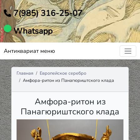
7(985) 316-25-07
Whatsapp
Антиквариат меню
Главная
Европейское серебро
Амфора-ритон из Панагюриштского клада
Амфора-ритон из
Панагюриштского клада