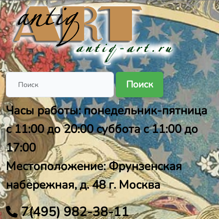
Поиск
Часы работы: понедельник-пятница
с 11:00 до 20:00 суббота с 11:00 до
17:00
Местоположение: Фрунзенская
набережная, д. 48 г. Москва
7(495) 982-38-11