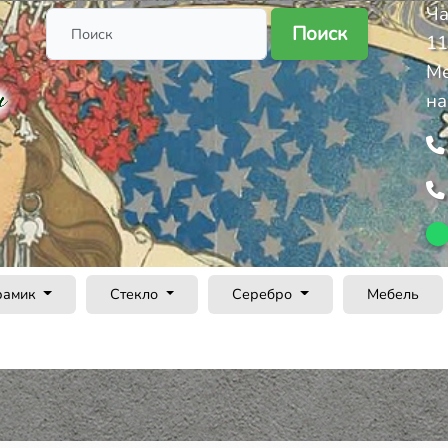
Ча
Поиск
11
Ме
на
рамик
Стекло
Серебро
Мебель