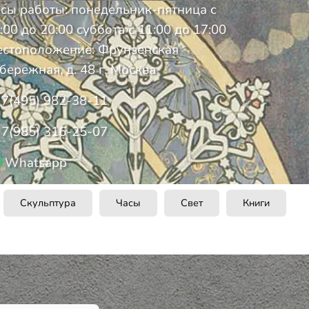
сы работы: понедельник-пятница с
:00 до 20:00 суббота с 11:00 до 17:00
стоположение: Фрунзенская
бережная, д. 48 г. Москва
7(495) 982-38-11
7(985) 316-25-07
Whatsapp
Скульптура
Часы
Свет
Книги