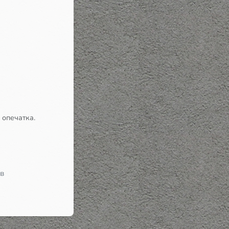
 опечатка.
 в