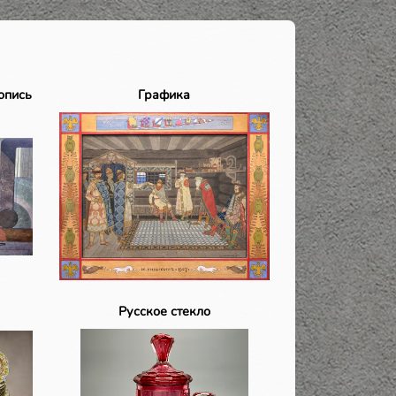
опись
Графика
Русское стекло