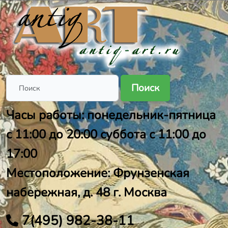
Поиск
Часы работы: понедельник-пятница
с 11:00 до 20:00 суббота с 11:00 до
17:00
Местоположение: Фрунзенская
набережная, д. 48 г. Москва
7(495) 982-38-11