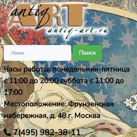
Поиск
Часы работы: понедельник-пятница
с 11:00 до 20:00 суббота с 11:00 до
17:00
Местоположение: Фрунзенская
набережная, д. 48 г. Москва
7(495) 982-38-11