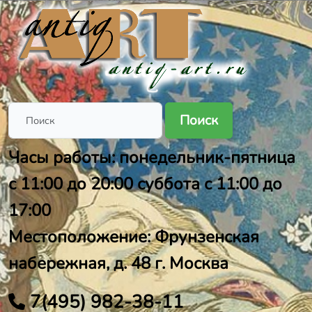
Поиск
Часы работы: понедельник-пятница
с 11:00 до 20:00 суббота с 11:00 до
17:00
Местоположение: Фрунзенская
набережная, д. 48 г. Москва
7(495) 982-38-11