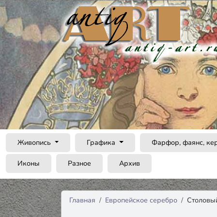
Живопись
Графика
Фарфор, фаянс, ке
Иконы
Разное
Архив
Главная
Европейское серебро
Столовый