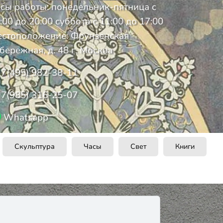
сы работы: понедельник-пятница с
:00 до 20:00 суббота с 11:00 до 17:00
стоположение: Фрунзенская
бережная, д. 48 г. Москва
7(495) 982-38-11
7(985) 316-25-07
Whatsapp
Скульптура
Часы
Свет
Книги