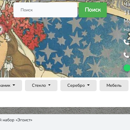
Ча
Поиск
11
Ме
на
рамик
Стекло
Серебро
Мебель
 набор «Эгоист»