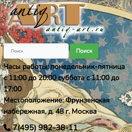
Поиск
Часы работы: понедельник-пятница
с 11:00 до 20:00 суббота с 11:00 до
17:00
Местоположение: Фрунзенская
набережная, д. 48 г. Москва
7(495) 982-38-11