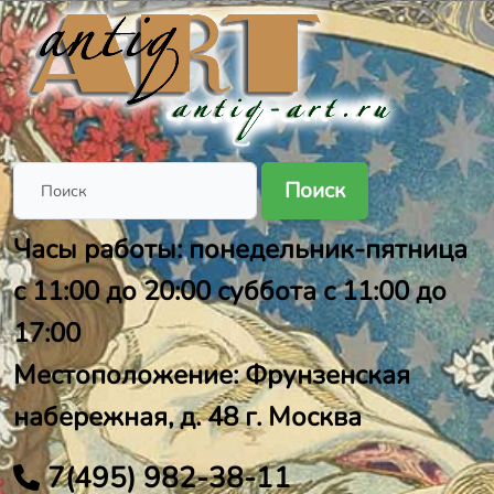
Поиск
Часы работы: понедельник-пятница
с 11:00 до 20:00 суббота с 11:00 до
17:00
Местоположение: Фрунзенская
набережная, д. 48 г. Москва
7(495) 982-38-11