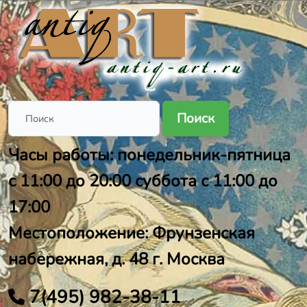
Поиск
Часы работы: понедельник-пятница
с 11:00 до 20:00 суббота с 11:00 до
17:00
Местоположение: Фрунзенская
набережная, д. 48 г. Москва
7(495) 982-38-11