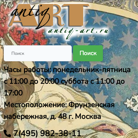
Поиск
Часы работы: понедельник-пятница
с 11:00 до 20:00 суббота с 11:00 до
17:00
Местоположение: Фрунзенская
набережная, д. 48 г. Москва
7(495) 982-38-11