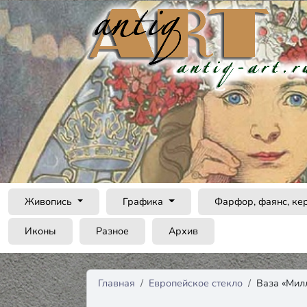
Живопись
Графика
Фарфор, фаянс, ке
Иконы
Разное
Архив
Главная
Европейское стекло
Ваза «Мил