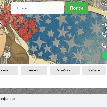
Ча
Поиск
11
Ме
на
рамик
Стекло
Серебро
Мебель
лефиори»