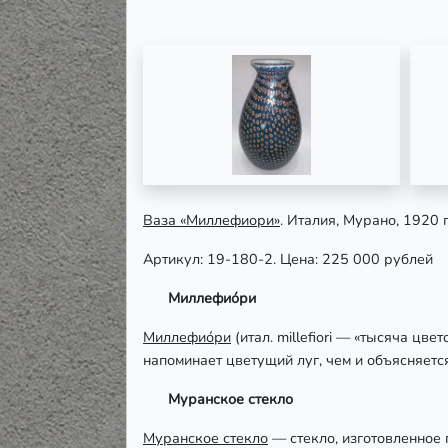
Ваза «Миллефиори»
. Италия, Мурано, 1920 
Артикул: 19-180-2. Цена: 225 000 рублей
Миллефио́ри
Миллефио́ри
(итал. millefiori — «тысяча цв
напоминает цветущий луг, чем и объясняетс
Муранское стекло
Муранское стекло
— стекло, изготовленное 