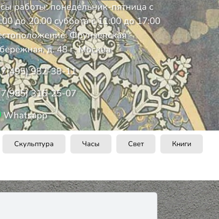
сы работы: понедельник-пятница с
:00 до 20:00 суббота с 11:00 до 17:00
стоположение: Фрунзенская
бережная, д. 48 г. Москва
7(495) 982-38-11
7(985) 316-25-07
Whatsapp
Скульптура
Часы
Свет
Книги