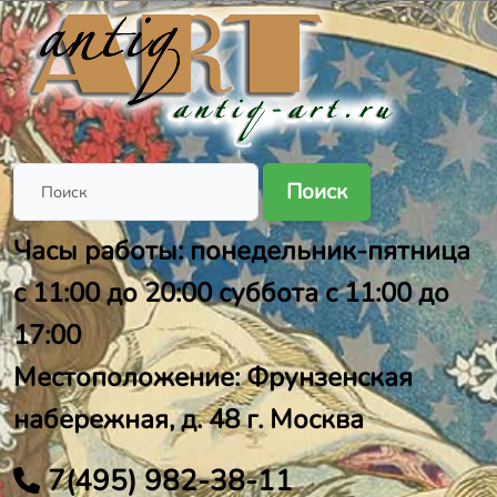
Поиск
Часы работы: понедельник-пятница
с 11:00 до 20:00 суббота с 11:00 до
17:00
Местоположение: Фрунзенская
набережная, д. 48 г. Москва
7(495) 982-38-11