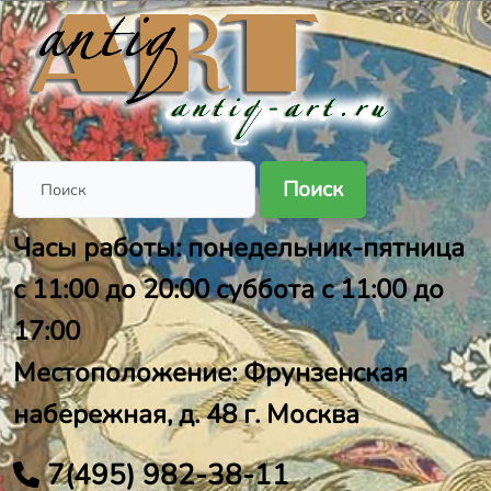
Поиск
Часы работы: понедельник-пятница
с 11:00 до 20:00 суббота с 11:00 до
17:00
Местоположение: Фрунзенская
набережная, д. 48 г. Москва
7(495) 982-38-11