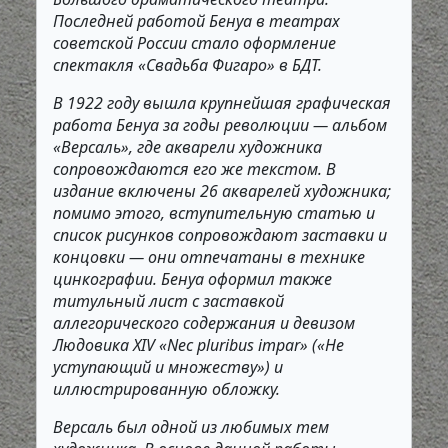
Последней работой Бенуа в театрах
советской России стало оформление
спектакля «Свадьба Фигаро» в БДТ.
В 1922 году вышла крупнейшая графическая
работа Бенуа за годы революции — альбом
«Версаль», где акварели художника
сопровождаются его же текстом. В
издание включены 26 акварелей художника;
помимо этого, вступительную статью и
список рисунков сопровождают заставки и
концовки — они отпечатаны в технике
цинкографии. Бенуа оформил также
титульный лист с заставкой
аллегорического содержания и девизом
Людовика XIV «Nec pluribus impar» («Не
уступающий и множеству») и
иллюстрированную обложку.
Версаль был одной из любимых тем