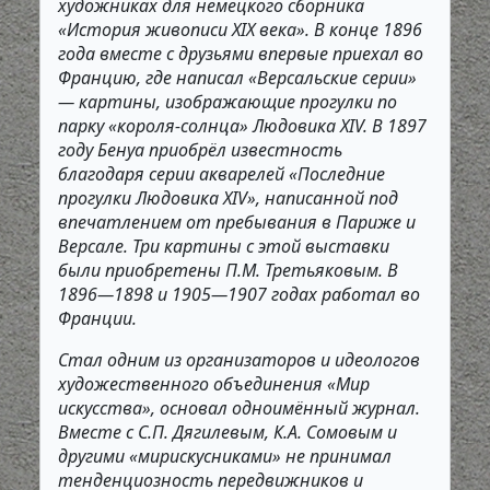
художниках для немецкого сборника
«История живописи XIX века». В конце 1896
года вместе с друзьями впервые приехал во
Францию, где написал «Версальские серии»
— картины, изображающие прогулки по
парку «короля-солнца» Людовика XIV. В 1897
году Бенуа приобрёл известность
благодаря серии акварелей «Последние
прогулки Людовика XIV», написанной под
впечатлением от пребывания в Париже и
Версале. Три картины с этой выставки
были приобретены П.М. Третьяковым. В
1896—1898 и 1905—1907 годах работал во
Франции.
Стал одним из организаторов и идеологов
художественного объединения «Мир
искусства», основал одноимённый журнал.
Вместе с С.П. Дягилевым, К.А. Сомовым и
другими «мирискусниками» не принимал
тенденциозность передвижников и