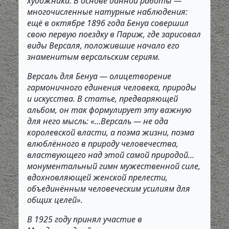
художника. В основе данной работы —
многочисленные натурные наблюдения:
ещё в октябре 1896 года Бенуа совершил
свою первую поездку в Париж, где зарисовал
виды Версаля, положившие начало его
знаменитым версальским сериям.
Версаль для Бенуа — олицетворение
гармоничного единения человека, природы
и искусства. В статье, предваряющей
альбом, он так формулирует эту важную
для него мысль: «…Версаль — не ода
королевской власти, а поэма жизни, поэма
влюблённого в природу человечества,
властвующего над этой самой природой…
монументальный гимн мужественной силе,
вдохновляющей женской прелести,
объединённым человеческим усилиям для
общих целей».
В 1925 году принял участие в