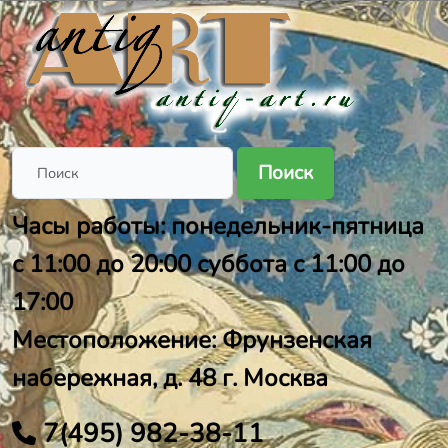
Поиск
Часы работы: понедельник-пятница
с 11:00 до 20:00 суббота с 11:00 до
17:00
Местоположение: Фрунзенская
набережная, д. 48 г. Москва
7(495) 982-38-11