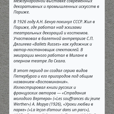
Международной выставке современных
декоративных и промышленных искусств в
Париже.
В 1926 году А.Н. Бенуа покинул СССР. Жил в
Париже, где работал над эскизами
театральных декораций и костюмов.
Участвовал в балетной антрепризе С.П.
Дягилева «Ballets Russes» как художник и
автор-постановщик спектаклей. В
эмиграции много работал в Милане в
оперном театре Ла Скала.
В этот период он создал серию видов
Петербурга и его пригородов под общим
названием «Воспоминания».
Иллюстрировал книги русских и
французских авторов — «Страдания
молодого Вертера» («Les souffrances du jeune
Werther») А. Моруа (1926), «Уроки любви в
парке» («La leçon d’amour dans un parc»),