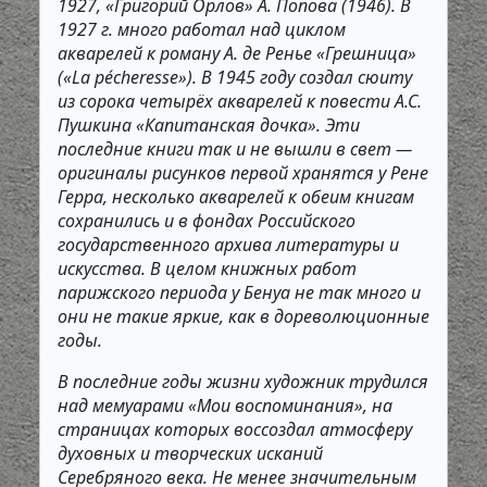
1927, «Григорий Орлов» А. Попова (1946). В
1927 г. много работал над циклом
акварелей к роману А. де Ренье «Грешница»
(«La pécheresse»). В 1945 году создал сюиту
из сорока четырёх акварелей к повести А.С.
Пушкина «Капитанская дочка». Эти
последние книги так и не вышли в свет —
оригиналы рисунков первой хранятся у Рене
Герра, несколько акварелей к обеим книгам
сохранились и в фондах Российского
государственного архива литературы и
искусства. В целом книжных работ
парижского периода у Бенуа не так много и
они не такие яркие, как в дореволюционные
годы.
В последние годы жизни художник трудился
над мемуарами «Мои воспоминания», на
страницах которых воссоздал атмосферу
духовных и творческих исканий
Серебряного века. Не менее значительным