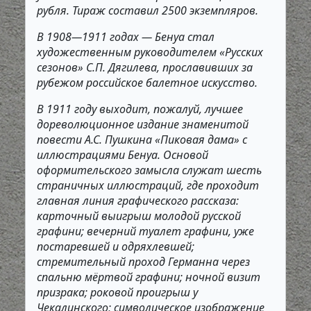
рубля. Тираж составил 2500 экземпляров.
В 1908—1911 годах — Бенуа стал
художественным руководителем «Русских
сезонов» С.П. Дягилева, прославивших за
рубежом российское балетное искусство.
В 1911 году выходит, пожалуй, лучшее
дореволюционное издание знаменитой
повести А.С. Пушкина «Пиковая дама» с
иллюстрациями Бенуа. Основой
оформительского замысла служат шесть
страничных иллюстраций, где проходит
главная линия графического рассказа:
карточный выигрыш молодой русской
графини; вечерний туалет графини, уже
постаревшей и одряхлевшей;
стремительный проход Германна через
спальню мёртвой графини; ночной визит
призрака; роковой проигрыш у
Чекалинского; символическое изображение