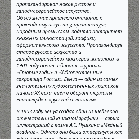
пропагандировал новое русское и
западноевропейское искусство.
Объединение привлекло внимание к
прикладному искусству, архитектуре,
народным промыслам, подняло авторитет
книжных иллюстраций, графики,
оформительского искусства. Пропагандируя
старое русское искусство и
западноевропейских мастеров живописи, в
1901 году начал издавать журналы
«Старые годы» и «Художественные
сокровища России». Бенуа — один из самых
значительных художественных критиков
начала XX века, ввёл в оборот термины
«авангард» и «русский сезаннизм».
В 1903 году Бенуа создал один из шедевров
отечественной книжной графики — серию
иллюстраций к поэме А.С. Пушкина «Медный
всадник». Однако они были отвергнуты как
«декадентские». Иллюстрации приобрёл