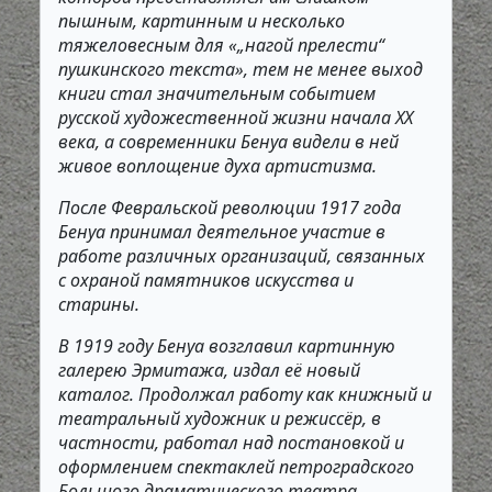
пышным, картинным и несколько
тяжеловесным для «„нагой прелести“
пушкинского текста», тем не менее выход
книги стал значительным событием
русской художественной жизни начала XX
века, а современники Бенуа видели в ней
живое воплощение духа артистизма.
После Февральской революции 1917 года
Бенуа принимал деятельное участие в
работе различных организаций, связанных
с охраной памятников искусства и
старины.
В 1919 году Бенуа возглавил картинную
галерею Эрмитажа, издал её новый
каталог. Продолжал работу как книжный и
театральный художник и режиссёр, в
частности, работал над постановкой и
оформлением спектаклей петроградского
Большого драматического театра.