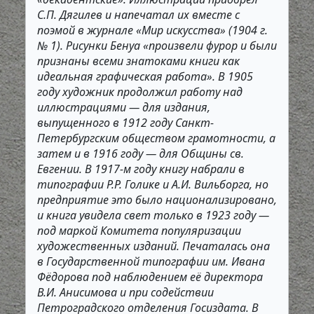
С.П. Дягилев и напечатал их вместе с
поэмой в журнале «Мир искусства» (1904 г.
№ 1). Рисунки Бенуа «произвели фурор и были
признаны всеми знатоками книги как
идеальная графическая работа». В 1905
году художник продолжил работу над
иллюстрациями — для издания,
выпущенного в 1912 году Санкт-
Петербургским обществом грамотности, а
затем и в 1916 году — для Общины св.
Евгении. В 1917-м году книгу набрали в
типографии Р.Р. Голике и А.И. Вильборга, но
предприятие это было национализировано,
и книга увидела свет только в 1923 году —
под маркой Комитета популяризации
художественных изданий. Печаталась она
в Государственной типографии им. Ивана
Фёдорова под наблюдением её директора
В.И. Анисимова и при содействии
Петроградского отделения Госиздата. В