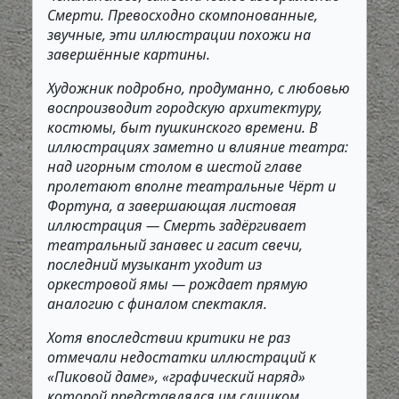
Смерти. Превосходно скомпонованные,
звучные, эти иллюстрации похожи на
завершённые картины.
Художник подробно, продуманно, с любовью
воспроизводит городскую архитектуру,
костюмы, быт пушкинского времени. В
иллюстрациях заметно и влияние театра:
над игорным столом в шестой главе
пролетают вполне театральные Чёрт и
Фортуна, а завершающая листовая
иллюстрация — Смерть задёргивает
театральный занавес и гасит свечи,
последний музыкант уходит из
оркестровой ямы — рождает прямую
аналогию с финалом спектакля.
Хотя впоследствии критики не раз
отмечали недостатки иллюстраций к
«Пиковой даме», «графический наряд»
которой представлялся им слишком