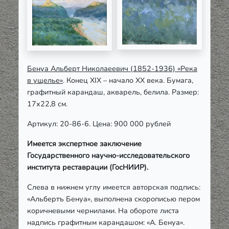
Бенуа Альберт Николаеевич (1852-1936) «Река
в ущелье»
. Конец XIX – начало ХХ века. Бумага,
графитный карандаш, акварель, белила. Размер:
17х22,8 см.
Артикул: 20-86-6. Цена: 900 000 рублей
Имеется экспертное заключение
Государственного научно-исследовательского
института реставрации (ГосНИИР).
Слева в нижнем углу имеется авторская подпись:
«Альбертъ Бенуа», выполнена скорописью пером
коричневыми чернилами. На обороте листа
надпись графитным карандашом: «А. Бенуа».