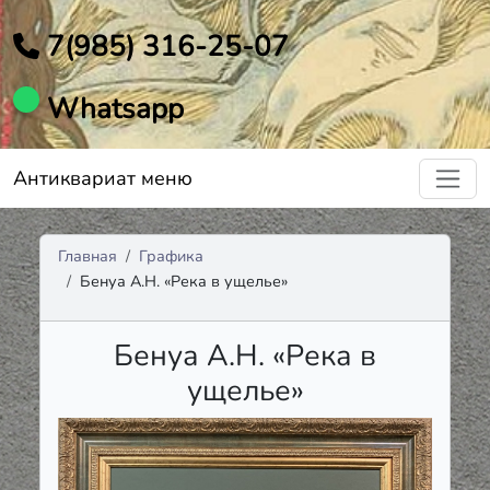
7(985) 316-25-07
Whatsapp
Антиквариат меню
Главная
Графика
Бенуа А.Н. «Река в ущелье»
Бенуа А.Н. «Река в
ущелье»