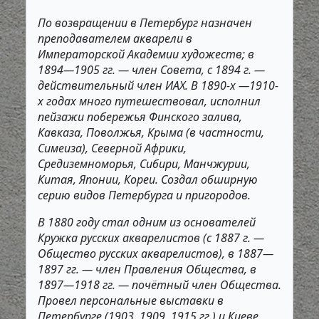
По возвращении в Петербург назначен
преподавателем акварели в
Императорской Академии художеств; в
1894—1905 гг. — член Совета, с 1894 г. —
действительный член ИАХ. В 1890-х —1910-
х годах много путешествовал, исполнил
пейзажи побережья Финского залива,
Кавказа, Поволжья, Крыма (в частности,
Симеиза), Северной Африки,
Средиземноморья, Сибири, Манчжурии,
Китая, Японии, Кореи. Создал обширную
серию видов Петербурга и пригородов.
В 1880 году стал одним из основателей
Кружка русских акварелистов (с 1887 г. —
Общество русских акварелистов), в 1887—
1897 гг. — член Правления Общества, в
1897—1918 гг. — почётный член Общества.
Провел персональные выставки в
Петербурге (1903, 1909, 1915 гг.) и Киеве