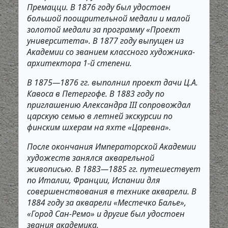
Премацци. В 1876 году был удостоен
большой поощрительной медали и малой
золотой медали за программу «Проект
университета». В 1877 году выпущен из
Академии со званием классного художника-
архитектора 1-й степени.
В 1875—1876 гг. выполнил проект дачи Ц.А.
Кавоса в Петергофе. В 1883 году по
приглашению Александра III сопровождал
царскую семью в летней экскурсии по
финским шхерам на яхте «Царевна».
После окончания Императорской Академии
художеств занялся акварельной
живописью. В 1883—1885 гг. путешествует
по Италии, Франции, Испании для
совершенствования в технике акварели. В
1884 году за акварели «Местечко Балье»,
«Город Сан-Ремо» и другие был удостоен
звания академика.