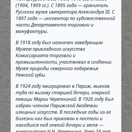
(1904, 1909 гг.). С 1895 года — хранитель
Русского музея императора Александра III. С
1897 года — инспектор по художественной
части Департамента торговли и
мануфактуры.
В 1918 году был назначен заведующим
Музеем прикладного искусства
Комиссариата торговли и
промышленности, участвовал в создании
Музея природы северного побережья
Невской губы.
В 1924 году эмигрировал в Париж, выехав
туда по вызову старшей дочери, оперной
певицы Марии Черепниной. В 1926 году был
избран членом Парижской Академии
изящных искусств. В последние годы из-за
болезни ног был прикован к постели и
находился под опекой дочери и зятя —
композитора Н.Н. Черепнина. Умер 16 мая