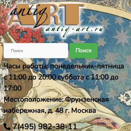
Поиск
Часы работы: понедельник-пятница
с 11:00 до 20:00 суббота с 11:00 до
17:00
Местоположение: Фрунзенская
набережная, д. 48 г. Москва
7(495) 982-38-11