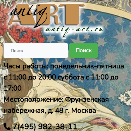
Поиск
Часы работы: понедельник-пятница
с 11:00 до 20:00 суббота с 11:00 до
17:00
Местоположение: Фрунзенская
набережная, д. 48 г. Москва
7(495) 982-38-11