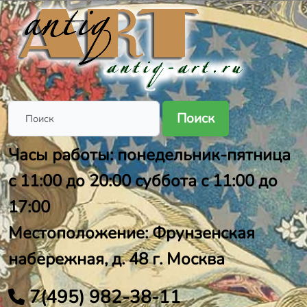
Поиск
Часы работы: понедельник-пятница
с 11:00 до 20:00 суббота с 11:00 до
17:00
Местоположение: Фрунзенская
набережная, д. 48 г. Москва
7(495) 982-38-11