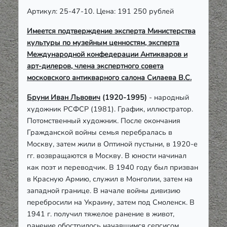
Артикул: 25-47-10. Цена: 191 250 рублей
Имеется подтверждение эксперта Министерства
культуры по музейным ценностям, эксперта
Международной конфедерации Антикваров и
арт-дилеров, члена экспертного совета
московского антикварного салона Силаева В.С.
Бруни Иван Львович
(1920-1995)
-
народный
художник РСФСР (1981). График, иллюстратор.
Потомственный художник. После окончания
Гражданской войны семья перебралась в
Москву, затем жили в Оптиной пустыни, в 1920-е
гг. возвращаются в Москву. В юности начинал
как поэт и переводчик. В 1940 году был призван
в Красную Армию, служил в Монголии, затем на
западной границе. В начале войны дивизию
перебросили на Украину, затем под Смоленск. В
1941 г. получил тяжелое ранение в живот,
ранение обострилось начавшимся сепсисом,