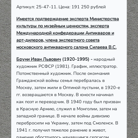
Артикул: 25-47-11. Цена: 191 250 рублей
Имеется подтверждение эксперта Министерства
культуры по музейным ценностям, эксперта
Международной конфедерации Антикваров и
арт-дилеров, члена экспертного совета
московского антикварного салона Силаева В.С.
Бруни Иван Львович
(1920-1995) -
народный
художник РСФСР (1981). График, иллюстратор.
Потомственный художник. После окончания
Гражданской войны семья перебралась в
Москву, затем жили в Оптиной пустыни, в 1920-е
гг. возвращаются в Москву. В юности начинал
как поэт и переводчик. В 1940 году был призван
в Красную Армию, служил в Монголии, затем на
западной границе. В начале войны дивизию
перебросили на Украину, затем под Смоленск. В
1941 г. получил тяжелое ранение в живот,
ранение обострилось начавшимся сепсисом,