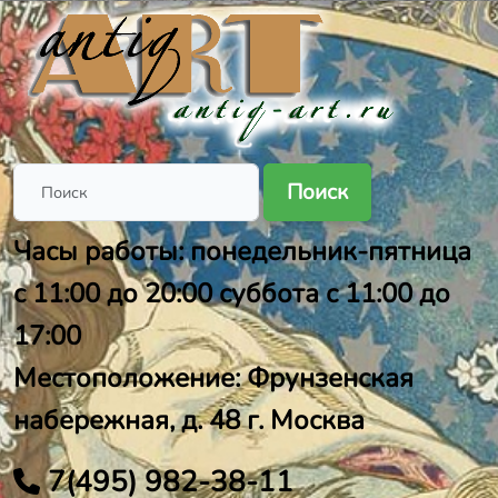
Поиск
Часы работы: понедельник-пятница
с 11:00 до 20:00 суббота с 11:00 до
17:00
Местоположение: Фрунзенская
набережная, д. 48 г. Москва
7(495) 982-38-11