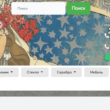
Ча
Поиск
11
Ме
на
рамик
Стекло
Серебро
Мебель