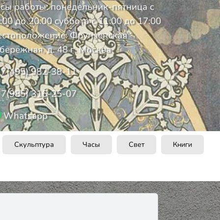
сы работы: понедельник-пятница с
:00 до 20:00 суббота с 11:00 до 17:00
стоположение: Фрунзенская
бережная, д. 48 г. Москва
7(495) 982-38-11
7(985) 316-25-07
Whatsapp
Скульптура
Часы
Свет
Книги