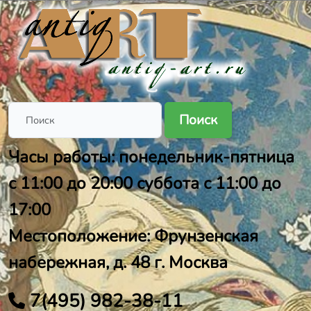
Поиск
Часы работы: понедельник-пятница
с 11:00 до 20:00 суббота с 11:00 до
17:00
Местоположение: Фрунзенская
набережная, д. 48 г. Москва
7(495) 982-38-11