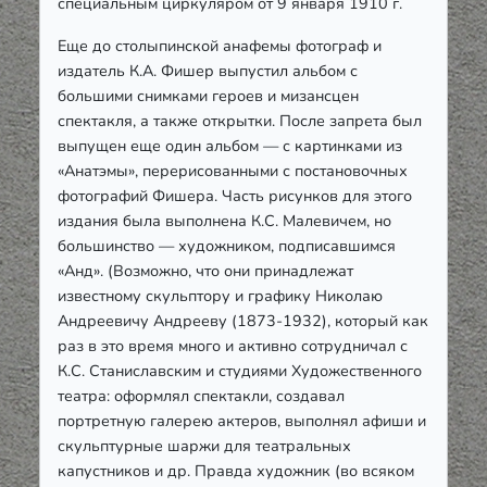
специальным циркуляром от 9 января 1910 г.
Еще до столыпинской анафемы фотограф и
издатель К.А. Фишер выпустил альбом с
большими снимками героев и мизансцен
спектакля, а также открытки. После запрета был
выпущен еще один альбом — с картинками из
«Анатэмы», перерисованными с постановочных
фотографий Фишера. Часть рисунков для этого
издания была выполнена К.С. Малевичем, но
большинство — художником, подписавшимся
«Анд». (Возможно, что они принадлежат
известному скульптору и графику Николаю
Андреевичу Андрееву (1873-1932), который как
раз в это время много и активно сотрудничал с
К.С. Станиславским и студиями Художественного
театра: оформлял спектакли, создавал
портретную галерею актеров, выполнял афиши и
скульптурные шаржи для театральных
капустников и др. Правда художник (во всяком