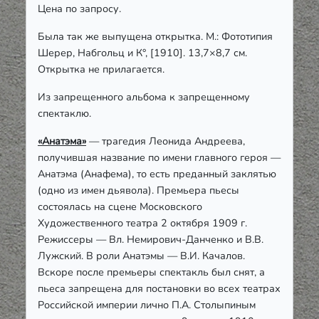
Цена по запросу.
Была так же выпущена открытка. М.: Фототипия
Шерер, Набгольц и К°, [1910]. 13,7×8,7 см.
Открытка не прилагается.
Из запрещенного альбома к запрещенному
спектаклю.
«Анатэма»
— трагедия Леонида Андреева,
получившая название по имени главного героя —
Анатэма (Анафема), то есть преданный заклятью
(одно из имен дьявола). Премьера пьесы
состоялась на сцене Московского
Художественного театра 2 октября 1909 г.
Режиссеры — Вл. Немирович-Данченко и В.В.
Лужский. В роли Анатэмы — В.И. Качалов.
Вскоре после премьеры спектакль был снят, а
пьеса запрещена для постановки во всех театрах
Российской империи лично П.А. Столыпиным