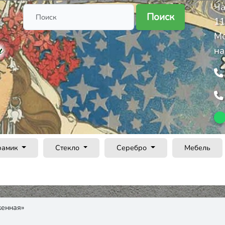
Ча
Поиск
11
Ме
на
рамик
Стекло
Серебро
Мебель
женная»