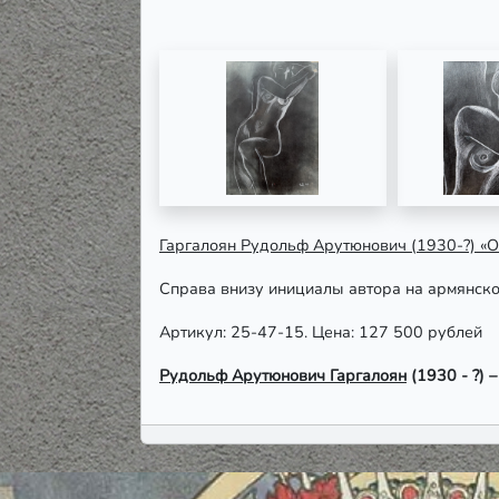
Гаргалоян Рудольф Арутюнович (1930-?) «
Справа внизу инициалы автора на армянском 
Артикул: 25-47-15. Цена: 127 500 рублей
Рудольф Арутюнович Гаргалоян
(1930 - ?) –