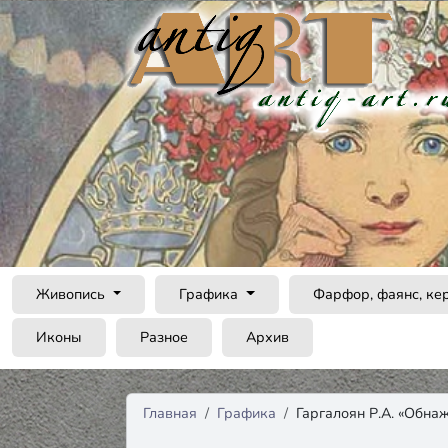
Живопись
Графика
Фарфор, фаянс, ке
Иконы
Разное
Архив
Главная
Графика
Гаргалоян Р.А. «Обна