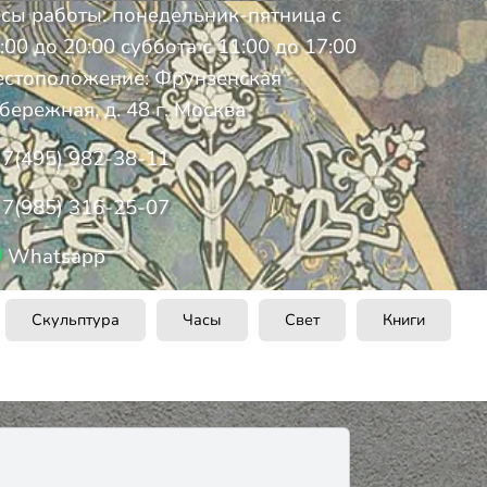
сы работы: понедельник-пятница с
:00 до 20:00 суббота с 11:00 до 17:00
стоположение: Фрунзенская
бережная, д. 48 г. Москва
7(495) 982-38-11
7(985) 316-25-07
Whatsapp
Скульптура
Часы
Свет
Книги