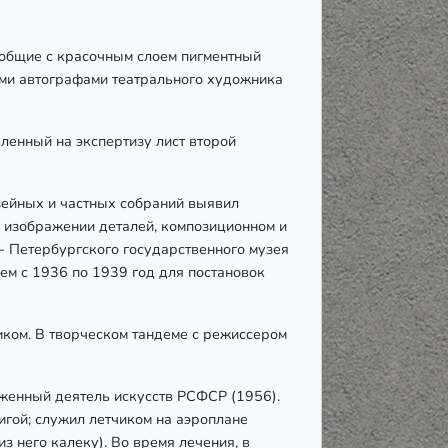
т общие с красочным слоем пигментный
ыми автографами театрального художника
ленный на экспертизу лист второй
зейных и частных собраний выявил
и изображении деталей, композиционном и
- Петербургского государственного музея
м с 1936 по 1939 год для постановок
ком. В творческом тандеме с режиссером
уженный деятель искусств РСФСР (1956).
гой; служил летчиком на аэроплане
з него калеку). Во время лечения, в