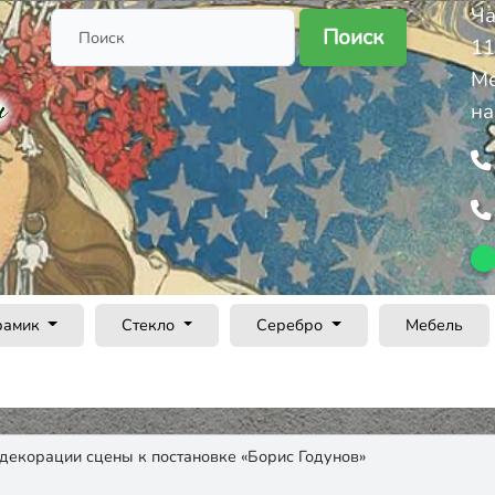
Ча
Поиск
11
Ме
на
рамик
Стекло
Серебро
Мебель
 декорации сцены к постановке «Борис Годунов»