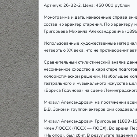
Артикул: 26-32-2. Цена: 450 000 рублей
Монограмма и дата, нанесенные справа вниз
состав и характер старения. По характеру
Григорьева Михаила Александровича (1899
Использованные художественные материалы,
четвертью ХХ века, что не противоречит ав
Сравнительный стилистический анализ данн
несомненное сходство в характере подготов
колористическом решении. Наибольшее коли
театрального и музыкального искусства це
«Бориса Годунова» на сцене Ленинградског
Михаил Александрович на протяжении всей 
Б.В. Зоном и труппой актеров они создавал
Михаил Александрович Григорьев (1899-196
Член ЛОССХ (ЛССХ — ЛОСХ). Во время Перв
«Ньюпор», был сбит. В результате падения 