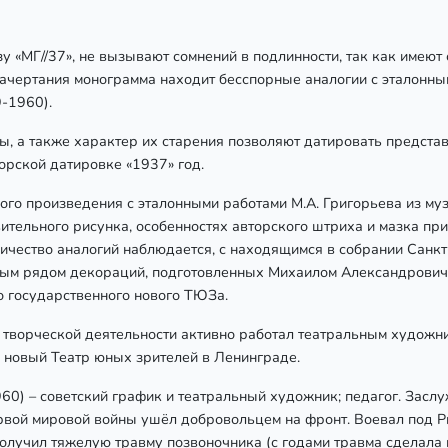
у «МГ//37», не вызывают сомнений в подлинности, так как имею
 начертания монограмма находит бесспорные аналогии с эталонн
-1960).
 а также характер их старения позволяют датировать представ
торской датировке «1937» год.
ого произведения с эталонными работами М.А. Григорьева из му
ительного рисунка, особенностях авторского штриха и мазка пр
чество аналогий наблюдается, с находящимся в собрании Санкт
лым рядом декораций, подготовленных Михаилом Александровиче
о государственного нового ТЮЗа.
творческой деятельности активно работал театральным художни
и новый Театр юных зрителей в Ленинграде.
0) – советский график и театральный художник; педагог. Засл
ой мировой войны ушёл добровольцем на фронт. Воевал под Ри
получил тяжелую травму позвоночника (с годами травма сделала и