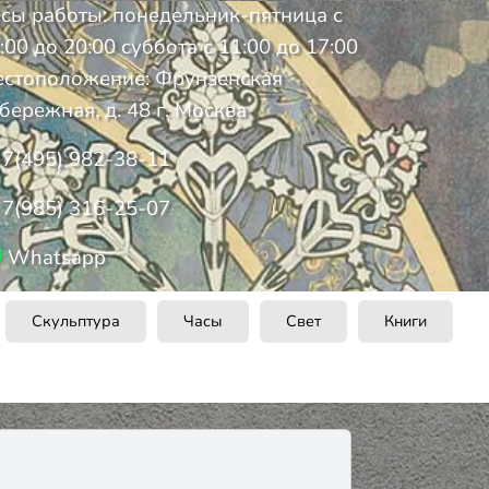
сы работы: понедельник-пятница с
:00 до 20:00 суббота с 11:00 до 17:00
стоположение: Фрунзенская
бережная, д. 48 г. Москва
7(495) 982-38-11
7(985) 316-25-07
Whatsapp
Скульптура
Часы
Свет
Книги