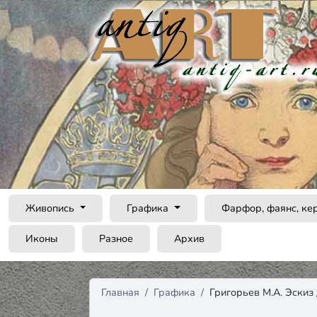
Живопись
Графика
Фарфор, фаянс, ке
Иконы
Разное
Архив
Главная
Графика
Григорьев М.А. Эскиз