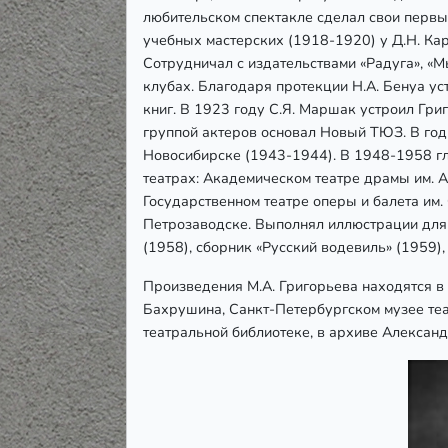
любительском спектакле сделал свои перв
учебных мастерских (1918-1920) у Д.Н. Кар
Сотрудничал с издательствами «Радуга», «
клубах. Благодаря протекции Н.А. Бенуа ус
книг. В 1923 году С.Я. Маршак устроил Гри
группой актеров основал Новый ТЮЗ. В го
Новосибирске (1943-1944). В 1948-1958 гл
театрах: Академическом театре драмы им. 
Государственном театре оперы и балета им.
Петрозаводске. Выполнял иллюстрации для 
(1958), сборник «Русский водевиль» (1959),
Произведения М.А. Григорьева находятся в
Бахрушина, Санкт-Петербургском музее теа
театральной библиотеке, в архиве Александ