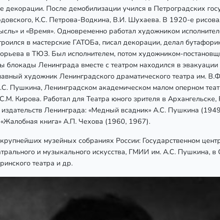
ые декорации. После демобилизации учился в Петроградских го
довского, К.С. Петрова-Водкина, В.И. Шухаева. В 1920-е рисова
Мысль» и «Время». Одновременно работал художником исполнител
троился в мастерские ГАТОБа, писал декорации, делал бутафори
горьева в ТЮЗ. Был исполнителем, потом художником-постановщи
ды блокады Ленинграда вместе с театром находился в эвакуаци
авный художник Ленинградского драматического театра им. В.Ф
А.С. Пушкина, Ленинградском академическом малом оперном теат
 С.М. Кирова. Работал для Театра юного зрителя в Архангельске,
издательств Ленинграда: «Медный всадник» А.С. Пушкина (1949
 «Жалобная книга» А.П. Чехова (1960, 1967).
 крупнейших музейных собраниях России: Государственном центр
трального и музыкального искусства, ГМИИ им. А.С. Пушкина, в
ринского театра и др.