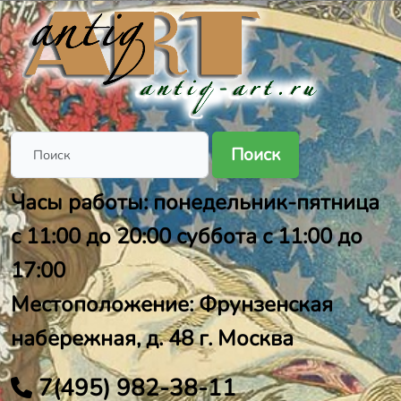
Поиск
Часы работы: понедельник-пятница
с 11:00 до 20:00 суббота с 11:00 до
17:00
Местоположение: Фрунзенская
набережная, д. 48 г. Москва
7(495) 982-38-11