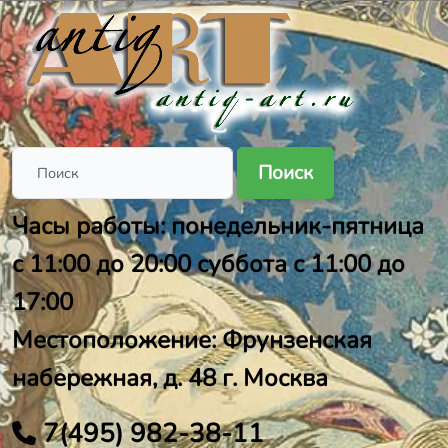
Поиск
Часы работы: понедельник-пятница
с 11:00 до 20:00 суббота с 11:00 до
17:00
Местоположение: Фрунзенская
набережная, д. 48 г. Москва
7(495) 982-38-11