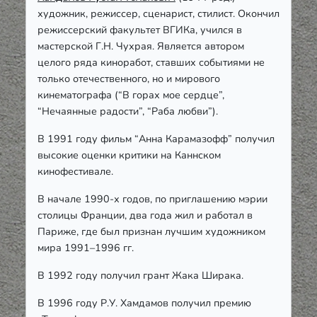
художник, режиссер, сценарист, стилист. Окончил
режиссерский факультет ВГИКа, учился в
мастерской Г.Н. Чухрая. Является автором
целого ряда киноработ, ставших событиями не
только отечественного, но и мирового
кинематографа (“В горах мое сердце”,
“Нечаянные радости”, “Раба любви”).
В 1991 году фильм “Анна Карамазофф” получил
высокие оценки критики на Каннском
кинофестивале.
В начале 1990-х годов, по приглашению мэрии
столицы Франции, два года жил и работал в
Париже, где был признан лучшим художником
мира 1991–1996 гг.
В 1992 году получил грант Жака Ширака.
В 1996 году Р.У. Хамдамов получил премию