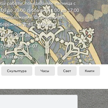
сы работы: понедельник-пятница с
:00 до 20:00 суббота с 11:00 до 17:00
стоположение: Фрунзенская
бережная, д. 48 г. Москва
7(495) 982-38-11
7(985) 316-25-07
Whatsapp
Скульптура
Часы
Свет
Книги