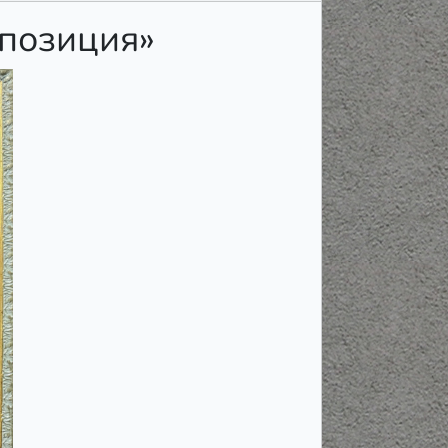
мпозиция»