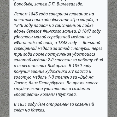
Воробьёв, затем Б.П. Виллевальде.
Летом 1845 года совершил плавание на
военном пароходо-фрегате «Грозящий», в
1846 году плавал на собственной лодке
вдоль берегов Финского залива. В 1847 году
удостоен малой серебряной медали за
«Финляндский вид», в 1848 году — большой
серебряной медали за этюд с натуры. Через
три года после поступления удостоился
золотой медали 2-й степени за работу «Вид
в окрестностях Выборга». В 1850 году
получил звание художника XIV класса и
золотую медаль 1-й степени за «Вид на
Лахте, близ Петербурга». Во время своего
студенчества участвовал в создании
«портрета» Козьмы Пруткова.
В 1851 году был отправлен за казённый
счёт на Кавказ.