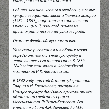
киммерийской школе живописи.
Родился Лев Феликсович в Феодосии, в семье
купца, негоцианта, масона Феликса Лагорио
(1781—1857), вице-консула королевства
Обеих Сицилий, происходившего из
аристократического генуэзского рода.
Окончил Феодосийскую гимназию.
Увлечение рисованием и любовь к морю
определили его дальнейшую судьбу и
главную тему его творчества. В 1839—
1840 годах занимался в Феодосийской
мастерской И.К. Айвазовского.
В 1842 году, при содействии губернатора
Таврии А.И. Казначеева, поступил в
Императорскую Академию художеств, где
обучался на средства герцога
Максимилиана Лейхтенбергского. Его
учителями были А.И. Зауервейд и М.Н.