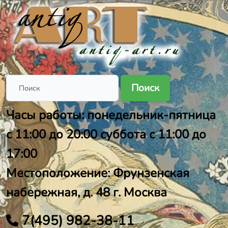
Поиск
Часы работы: понедельник-пятница
с 11:00 до 20:00 суббота с 11:00 до
17:00
Местоположение: Фрунзенская
набережная, д. 48 г. Москва
7(495) 982-38-11