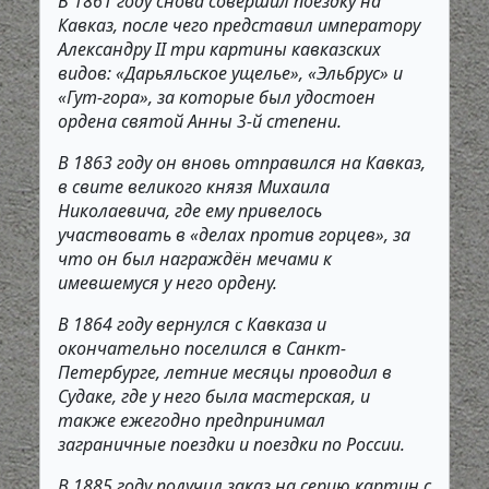
В 1861 году снова совершил поездку на
Кавказ, после чего представил императору
Александру II три картины кавказских
видов: «Дарьяльское ущелье», «Эльбрус» и
«Гут-гора», за которые был удостоен
ордена святой Анны 3-й степени.
В 1863 году он вновь отправился на Кавказ,
в свите великого князя Михаила
Николаевича, где ему привелось
участвовать в «делах против горцев», за
что он был награждён мечами к
имевшемуся у него ордену.
В 1864 году вернулся с Кавказа и
окончательно поселился в Санкт-
Петербурге, летние месяцы проводил в
Судаке, где у него была мастерская, и
также ежегодно предпринимал
заграничные поездки и поездки по России.
В 1885 году получил заказ на серию картин с