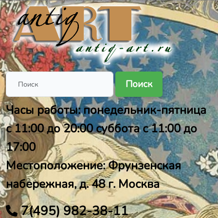
Поиск
Часы работы: понедельник-пятница
с 11:00 до 20:00 суббота с 11:00 до
17:00
Местоположение: Фрунзенская
набережная, д. 48 г. Москва
7(495) 982-38-11