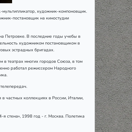
ик-мультипликатор, художник-компоновщик.
ожник-постановщик на киностудии
на Петровке. В последние годы учебы в
тельность художником постановщиком в
товых эстрадных бригадах.
 в театрах многих городов Союза, в том
менно работал режиссером Народного
ика.
 телепередач.
 в частных коллекциях в России, Италии,
4-я стена», 1998 год - г. Москва. Полетика