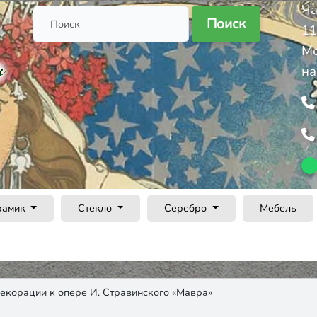
Ча
Поиск
11
Ме
на
рамик
Стекло
Серебро
Мебель
декорации к опере И. Стравинского «Мавра»