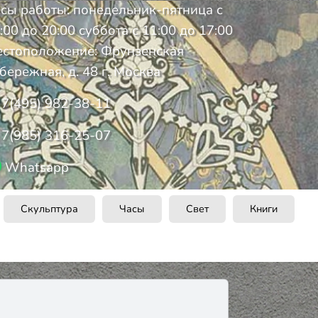
сы работы: понедельник-пятница с
:00 до 20:00 суббота с 11:00 до 17:00
стоположение: Фрунзенская
бережная, д. 48 г. Москва
7(495) 982-38-11
7(985) 316-25-07
Whatsapp
Скульптура
Часы
Свет
Книги