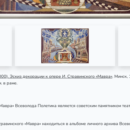
00). Эскиз декорации к опере И. Стравинского «Мавра»
. Минск,
. в раме.
«Мавра» Всеволода Полетика является советским памятником теа
травинского «Мавра» находиться в альбоме личного архива Всев