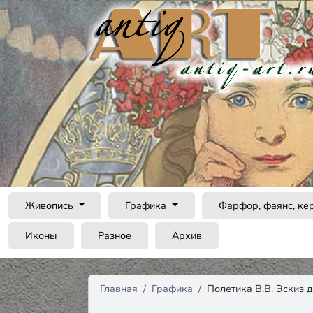
Живопись
Графика
Фарфор, фаянс, ке
Иконы
Разное
Архив
Главная
Графика
Полетика В.В. Эскиз 