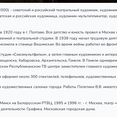
2000) - советский и российский театральный художник, художн
етская и российская художница, художник-мультипликатор, худ
1920 году в г. Полтаве. Все детство и юность провел в Москве 
енной и театральной студиях. В 1938 году начал трудовую дея
омсомола в станице Вешинская. Во время войны работал во фрон
тудии «Союзмультфильм», а затем главным художником и актером
ещенска, Хабаровска, Архангельска, Гомеля. В Гомеле одновре
усском Республиканском ТВ центре заместителем главного художн
ии оформил около 300 спектаклей, телефильмов, художественных
в художественных салонах города. Работы Полетики В.В. имеются
 Минск на Белорусском РТВЦ, 1995 и 1996 гг. - г. Москва, театр «
 деятельности. Графика. Московская городская дума.