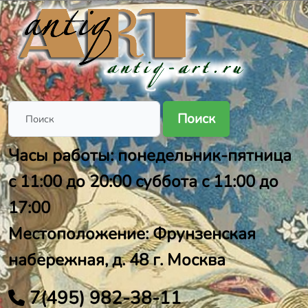
Поиск
Часы работы: понедельник-пятница
с 11:00 до 20:00 суббота с 11:00 до
17:00
Местоположение: Фрунзенская
набережная, д. 48 г. Москва
7(495) 982-38-11