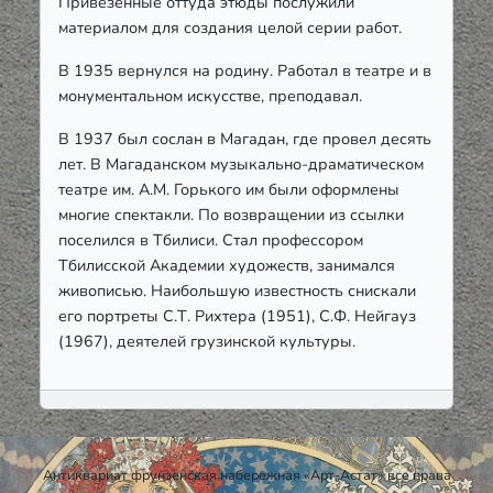
Привезенные оттуда этюды послужили
материалом для создания целой серии работ.
В 1935 вернулся на родину. Работал в театре и в
монументальном искусстве, преподавал.
В 1937 был сослан в Магадан, где провел десять
лет. В Магаданском музыкально-драматическом
театре им. А.М. Горького им были оформлены
многие спектакли. По возвращении из ссылки
поселился в Тбилиси. Стал профессором
Тбилисской Академии художеств, занимался
живописью. Наибольшую известность снискали
его портреты С.Т. Рихтера (1951), С.Ф. Нейгауз
(1967), деятелей грузинской культуры.
Антиквариат фрунзенская набережная «Арт-Астат» все права