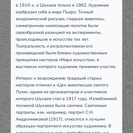
в 1910-х, а Шухаев только в 1962. Художник
изобразил себя в виде Пьеро. Точный
академический рисунок, гладкая живопись,
симметричная композиция полотна были
своеобразной реакцией на эксперименты,
происходившие в искусстве тех лет.
Театральность и ретроспективизм его
произведений были близки художественным
принципам мастеров «Мира искусства», в
выставках которого художник принимал участие.
Интерес к возрождению традиций старых
мастеров отличал и «Цех живописцев святого
Луки», одним из организаторов и участников
которого Шухаев стал в 1917 году. Излюбленной
техникой Шухаева была сангина. Сангинные
портреты, как, например, портрет С.Н.
Андронниковой (1917), относятся к лучшим
образцам портретного искусства художника. В
дореволюционные годы попробовал силы и в