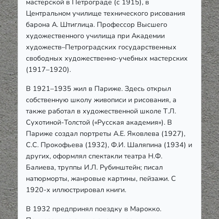
мастерской в Петрограде (с 1915), в
Центральном училище технического рисования
барона А. Штиглица. Профессор Высшего
художественного училища при Академии
художеств–Петроградских государственных
свободных художественно-учебных мастерских
(1917–1920).
В 1921–1935 жил в Париже. Здесь открыл
собственную школу живописи и рисования, а
также работал в художественной школе Т.Л.
Сухотиной-Толстой («Русская академия»). В
Париже создал портреты А.Е. Яковлева (1927),
С.С. Прокофьева (1932), Ф.И. Шаляпина (1934) и
других, оформлял спектакли театра Н.Ф.
Балиева, труппы И.Л. Рубинштейн; писал
натюрморты, жанровые картины, пейзажи. С
1920-х иллюстрировал книги.
В 1932 предпринял поездку в Марокко.