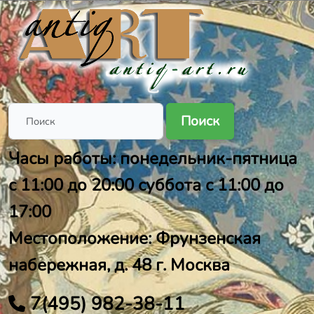
Поиск
Часы работы: понедельник-пятница
с 11:00 до 20:00 суббота с 11:00 до
17:00
Местоположение: Фрунзенская
набережная, д. 48 г. Москва
7(495) 982-38-11