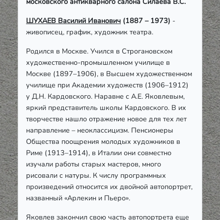
московского антикварного салона Силаева В.С.
ШУХАЕВ Василий Иванович
(1887 – 1973)
-
живописец, график, художник театра.
Родился в Москве. Учился в Строгановском
художественно-промышленном училище в
Москве (1897–1906), в Высшем художественном
училище при Академии художеств (1906–1912)
у Д.Н. Кардовского. Наравне с А.Е. Яковлевым,
яркий представитель школы Кардовского. В их
творчестве нашло отражение новое для тех лет
направление – неоклассицизм. Пенсионеры
Общества поощрения молодых художников в
Риме (1913–1914), в Италии они совместно
изучали работы старых мастеров, много
рисовали с натуры. К числу программных
произведений относится их двойной автопортрет,
названный «Арлекин и Пьеро».
Яковлев закончил свою часть автопортрета еще