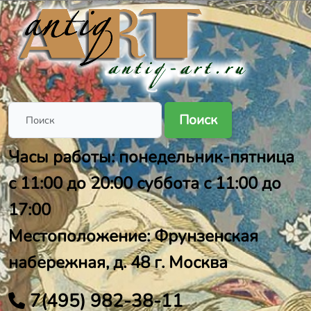
Поиск
Часы работы: понедельник-пятница
с 11:00 до 20:00 суббота с 11:00 до
17:00
Местоположение: Фрунзенская
набережная, д. 48 г. Москва
7(495) 982-38-11