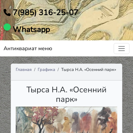
7(985) 316-25-07
Whatsapp
Антиквариат меню
Главная
Графика
Тырса Н.А. «Осенний парк»
Тырса Н.А. «Осенний
парк»