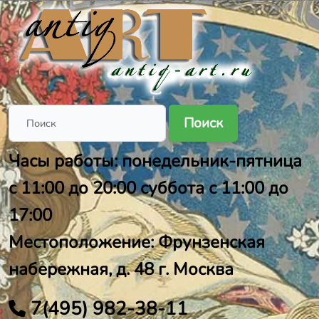
Поиск
Часы работы: понедельник-пятница
с 11:00 до 20:00 суббота с 11:00 до
17:00
Местоположение: Фрунзенская
набережная, д. 48 г. Москва
7(495) 982-38-11