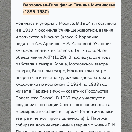
Верховская-Гиршфельд Татьяна Михайловна
(1895-1980)
Родилась и умерла в Москве. В 1914 г. поступила
и в 1919 г. окончила Училище живописи, ваяния
и зодчества в Москве (класс К. Коровина,
педагоги А.Е. Архипов, Н.А. Касаткин). Участник
художественных выставок с 1917 года. Член
объединения АХР (1929). В последующие годы
работала в театре Корша, Московском театре
сатиры, Большом театре, Московском театре
оперетты в качестве художника-декоратора и
художника по костюмам. С 1934 по 1938 год
живет в Париже (муж — советник Посольства
Советского Союза). В 1937 году участвует в
создании экспозиции Советского павильона на
Всемирной выставке в Париже (отдел живописи,
театра и легкой промышленности). В Париже
собирала документальный материал о жизни В.И.
Ленина в эмиграции, писала этюды, связанные с