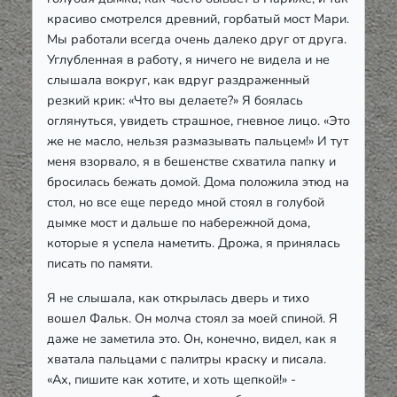
красиво смотрелся древний, горбатый мост Мари.
Мы работали всегда очень далеко друг от друга.
Углубленная в работу, я ничего не видела и не
слышала вокруг, как вдруг раздраженный
резкий крик: «Что вы делаете?» Я боялась
оглянуться, увидеть страшное, гневное лицо. «Это
же не масло, нельзя размазывать пальцем!» И тут
меня взорвало, я в бешенстве схватила папку и
бросилась бежать домой. Дома положила этюд на
стол, но все еще передо мной стоял в голубой
дымке мост и дальше по набережной дома,
которые я успела наметить. Дрожа, я принялась
писать по памяти.
Я не слышала, как открылась дверь и тихо
вошел Фальк. Он молча стоял за моей спиной. Я
даже не заметила это. Он, конечно, видел, как я
хватала пальцами с палитры краску и писала.
«Ах, пишите как хотите, и хоть щепкой!» -