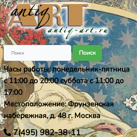
Поиск
Часы работы: понедельник-пятница
с 11:00 до 20:00 суббота с 11:00 до
17:00
Местоположение: Фрунзенская
набережная, д. 48 г. Москва
7(495) 982-38-11