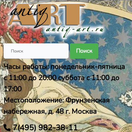
Поиск
Часы работы: понедельник-пятница
с 11:00 до 20:00 суббота с 11:00 до
17:00
Местоположение: Фрунзенская
набережная, д. 48 г. Москва
7(495) 982-38-11