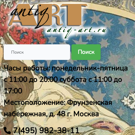
Поиск
Часы работы: понедельник-пятница
с 11:00 до 20:00 суббота с 11:00 до
17:00
Местоположение: Фрунзенская
набережная, д. 48 г. Москва
7(495) 982-38-11