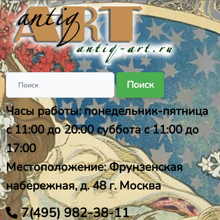
Поиск
Часы работы: понедельник-пятница
с 11:00 до 20:00 суббота с 11:00 до
17:00
Местоположение: Фрунзенская
набережная, д. 48 г. Москва
7(495) 982-38-11