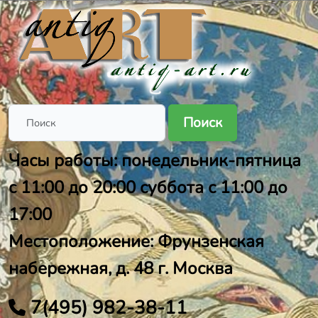
Поиск
Часы работы: понедельник-пятница
с 11:00 до 20:00 суббота с 11:00 до
17:00
Местоположение: Фрунзенская
набережная, д. 48 г. Москва
7(495) 982-38-11