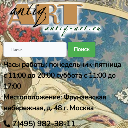
Поиск
Часы работы: понедельник-пятница
с 11:00 до 20:00 суббота с 11:00 до
17:00
Местоположение: Фрунзенская
набережная, д. 48 г. Москва
7(495) 982-38-11