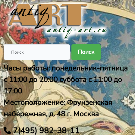
Поиск
Часы работы: понедельник-пятница
с 11:00 до 20:00 суббота с 11:00 до
17:00
Местоположение: Фрунзенская
набережная, д. 48 г. Москва
7(495) 982-38-11