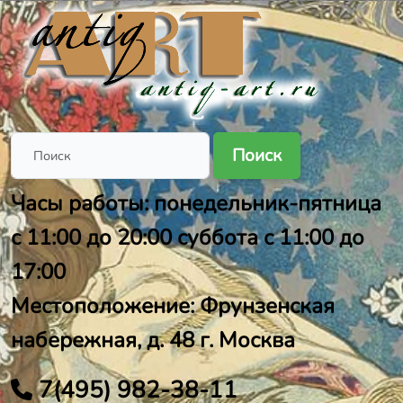
Поиск
Часы работы: понедельник-пятница
с 11:00 до 20:00 суббота с 11:00 до
17:00
Местоположение: Фрунзенская
набережная, д. 48 г. Москва
7(495) 982-38-11