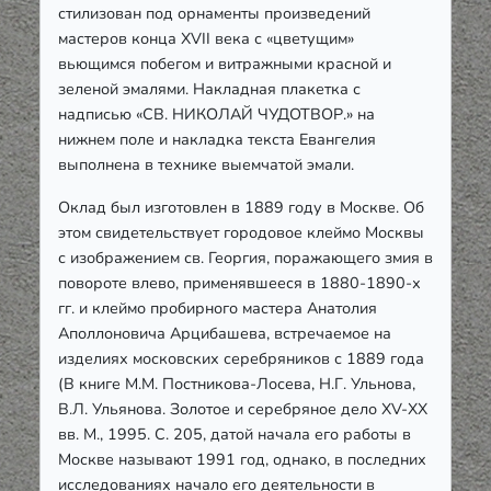
стилизован под орнаменты произведений
мастеров конца XVII века с «цветущим»
вьющимся побегом и витражными красной и
зеленой эмалями. Накладная плакетка с
надписью «СВ. НИКОЛАЙ ЧУДОТВОР.» на
нижнем поле и накладка текста Евангелия
выполнена в технике выемчатой эмали.
Оклад был изготовлен в 1889 году в Москве. Об
этом свидетельствует городовое клеймо Москвы
с изображением св. Георгия, поражающего змия в
повороте влево, применявшееся в 1880-1890-х
гг. и клеймо пробирного мастера Анатолия
Аполлоновича Арцибашева, встречаемое на
изделиях московских серебряников с 1889 года
(В книге М.М. Постникова-Лосева, Н.Г. Ульнова,
В.Л. Ульянова. Золотое и серебряное дело XV-XX
вв. М., 1995. С. 205, датой начала его работы в
Москве называют 1991 год, однако, в последних
исследованиях начало его деятельности в