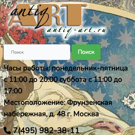
Поиск
Часы работы: понедельник-пятница
с 11:00 до 20:00 суббота с 11:00 до
17:00
Местоположение: Фрунзенская
набережная, д. 48 г. Москва
7(495) 982-38-11