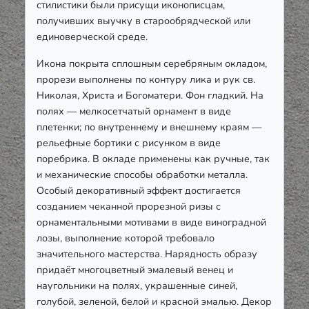
стилистики были присущи иконописцам,
получивших выучку в старообрядческой или
единоверческой среде.
Икона покрыта сплошным серебряным окладом,
прорези выполнены по контуру лика и рук св.
Николая, Христа и Богоматери. Фон гладкий. На
полях — мелкосетчатый орнамент в виде
плетенки; по внутреннему и внешнему краям —
рельефные бортики с рисунком в виде
поребрика. В окладе применены как ручные, так
и механические способы обработки металла.
Особый декоративный эффект достигается
созданием чеканной прорезной ризы с
орнаментальными мотивами в виде виноградной
лозы, выполнение которой требовало
значительного мастерства. Нарядность образу
придаёт многоцветный эмалевый венец и
наугольники на полях, украшенные синей,
голубой, зеленой, белой и красной эмалью. Декор