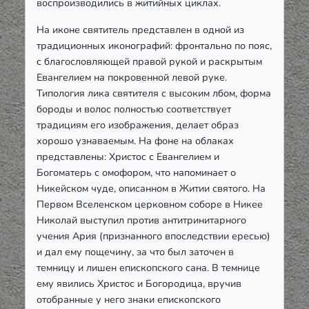
воспроизводились в житийных циклах.
На иконе святитель представлен в одной из
традиционных иконографий: фронтально по пояс,
с благословляющей правой рукой и раскрытым
Евангелием на покровенной левой руке.
Типология лика святителя с высоким лбом, форма
бороды и волос полностью соответствует
традициям его изображения, делает образ
хорошо узнаваемым. На фоне на облаках
представлены: Христос с Евангелием и
Богоматерь с омофором, что напоминает о
Никейском чуде, описанном в Житии святого. На
Первом Вселенском церковном соборе в Никее
Николай выступил против антитринитарного
учения Ария (признанного впоследствии ересью)
и дал ему пощечину, за что был заточен в
темницу и лишен епископского сана. В темнице
ему явились Христос и Богородица, вручив
отобранные у него знаки епископского