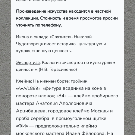
Произведение искусства находится в частной
коллекции. Стоимость и время просмотра просим
уточнять по телефону.
Икона в окладе «Святитель Николай
Чудотворец» имеет историко-культурную и
художественную ценность.
Экспертиза
: Коллегия экспертов по культурным
ценностям (Н.В. Герасименко)
Клейма
: На нижнем борте: тройник
»
;
«
фигура всадника на коне в
«А•А/1889
повороте влево
»
;
«
84» — клеймо пробирного
мастера Анатолия Аполлоновича
Арцибашева, городовое клеймо Москвы и
проба серебра; в прямоугольном щитке
«ФИ» — предположительно клеймо
московского мастера Ивана Фёдорова. На