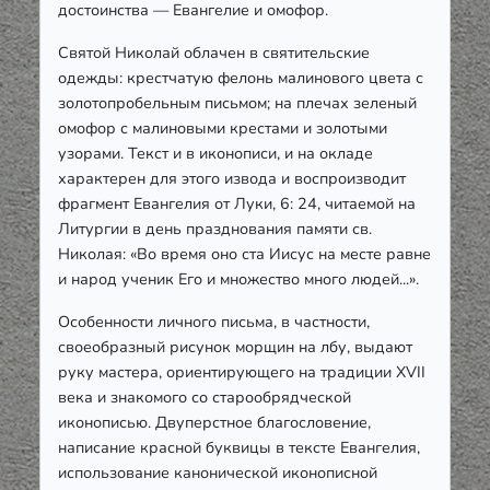
достоинства — Евангелие и омофор.
Святой Николай облачен в святительские
одежды: крестчатую фелонь малинового цвета с
золотопробельным письмом; на плечах зеленый
омофор с малиновыми крестами и золотыми
узорами. Текст и в иконописи, и на окладе
характерен для этого извода и воспроизводит
фрагмент Евангелия от Луки, 6: 24, читаемой на
Литургии в день празднования памяти св.
Николая: «Во время оно ста Иисус на месте равне
и народ ученик Его и множество много людей...».
Особенности личного письма, в частности,
своеобразный рисунок морщин на лбу, выдают
руку мастера, ориентирующего на традиции XVII
века и знакомого со старообрядческой
иконописью. Двуперстное благословение,
написание красной буквицы в тексте Евангелия,
использование канонической иконописной