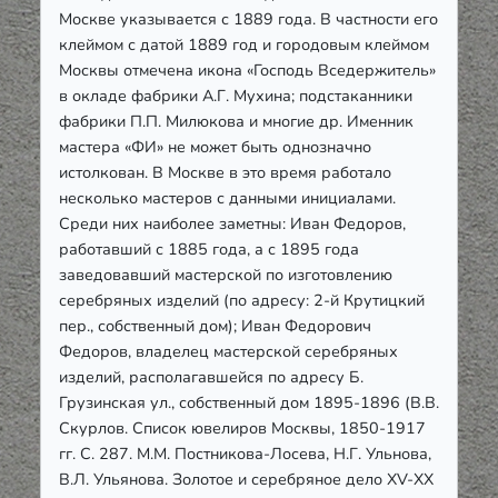
Москве указывается с 1889 года. В частности его
клеймом с датой 1889 год и городовым клеймом
Москвы отмечена икона «Господь Вседержитель»
в окладе фабрики А.Г. Мухина; подстаканники
фабрики П.П. Милюкова и многие др. Именник
мастера «ФИ» не может быть однозначно
истолкован. В Москве в это время работало
несколько мастеров с данными инициалами.
Среди них наиболее заметны: Иван Федоров,
работавший с 1885 года, а с 1895 года
заведовавший мастерской по изготовлению
серебряных изделий (по адресу: 2-й Крутицкий
пер., собственный дом); Иван Федорович
Федоров, владелец мастерской серебряных
изделий, располагавшейся по адресу Б.
Грузинская ул., собственный дом 1895-1896 (В.В.
Скурлов. Список ювелиров Москвы, 1850-1917
гг. С. 287. М.М. Постникова-Лосева, Н.Г. Ульнова,
В.Л. Ульянова. Золотое и серебряное дело XV-XX