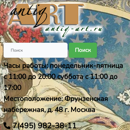
Поиск
Часы работы: понедельник-пятница
с 11:00 до 20:00 суббота с 11:00 до
17:00
Местоположение: Фрунзенская
набережная, д. 48 г. Москва
7(495) 982-38-11