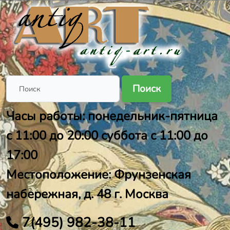
Поиск
Часы работы: понедельник-пятница
с 11:00 до 20:00 суббота с 11:00 до
17:00
Местоположение: Фрунзенская
набережная, д. 48 г. Москва
7(495) 982-38-11