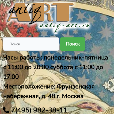
Поиск
Часы работы: понедельник-пятница
с 11:00 до 20:00 суббота с 11:00 до
17:00
Местоположение: Фрунзенская
набережная, д. 48 г. Москва
7(495) 982-38-11