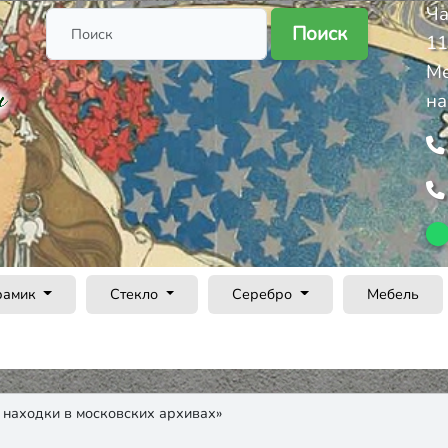
Ча
Поиск
11
Ме
на
рамик
Стекло
Серебро
Мебель
 находки в московских архивах»