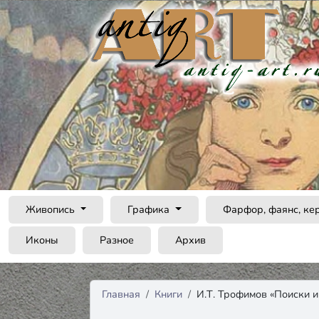
Живопись
Графика
Фарфор, фаянс, ке
Иконы
Разное
Архив
Главная
Книги
И.Т. Трофимов «Поиски и