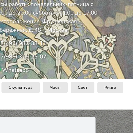
сы работы: понедельник-пятница с
:00 до 20:00 суббота с 11:00 до 17:00
стоположение: Фрунзенская
бережная, д. 48 г. Москва
7(495) 982-38-11
7(985) 316-25-07
Whatsapp
Скульптура
Часы
Свет
Книги